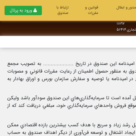
دور و ابطال
قوانین و
ارتباط با
ورود به پرتال
مقررات
صندوق
۱۱۸۹۷
تجاری
۵۲۴۱۴
نامه اين صندوق در تاریخ .................... به تصويب مجمع
صندوق به منظور حصول اطمينان از رعايت مقررات قانوني و مصوبات
در اميدنامه يا توصيه و سفارش سازمان بورس و اوراق بهادار به
مل آمده است تا سرمايه‌گذاري‌هاي اين صندوق سودآور باشد وليکن
ع فروش واحدهاي سرمايه‌گذاري خود، مبلغي دريافت كند كه از
سيل رشد زياد و سريع با هدف کسب بيشترين بازده اقتصادي ممکن
، ايجاد اشتغال و توسعه فن‌آوري از ديگر اهداف صندوق به حساب