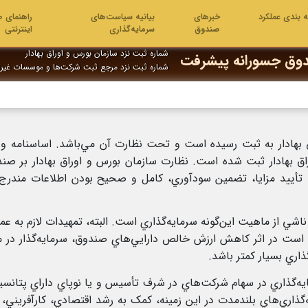
ه بندی عملکرد
خبرهای
بیانیه سیاست‌های
راهنمای ص
صندوق
سرمایه‌گذاری
اینترنتی
شماره ثبت نزد سازمان بورس و اوراق بهادار
وق جسورانه پیشرفت
شماره ثبت نزد مرجع ثبت شرکت‌ها و موسسات غیر
هادار به ثبت رسيده است و تحت نظارت آن مي‌باشد. اساسنامه و امید
 اوراق بهادار ثبت شده است. نظارت سازمان بورس و اوراق بهادار بر 
ه تأیید مزايا، تضمين سودآوري، کامل و صحيح بودن اطلاعات مندرج 
اشي از ماهيت این‌گونه سرمايه‌گذاري است. البته، تمهيدات لازم به ع
ت در اثر کاهش ارزش خالص دارايي‌هاي صندوق، سرمايه‌گذار در موق
اري بسيار کمتر باشد.
ايه‌گذاري در سهام شرکت‌هاي در شرف تأسیس و یا نوپاي داراي پتان
‌گذاري‌هاي بلندمدت در اين زمينه، کمک به رشد اقتصادي، کارآفريني